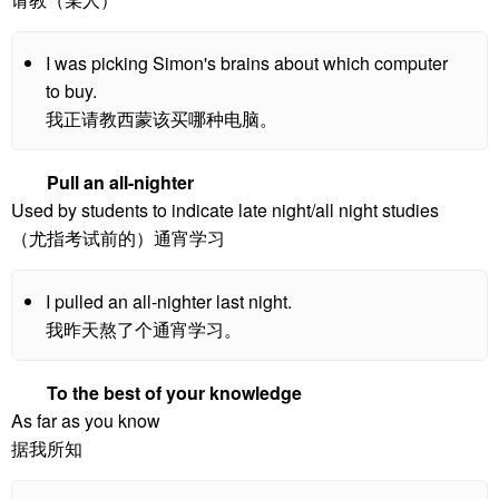
I was picking Simon's brains about which computer
to buy.
我正请教西蒙该买哪种电脑。
Pull an all-nighter
Used by students to indicate late night/all night studies
（尤指考试前的）通宵学习
I pulled an all-nighter last night.
我昨天熬了个通宵学习。
To the best of your knowledge
As far as you know
据我所知