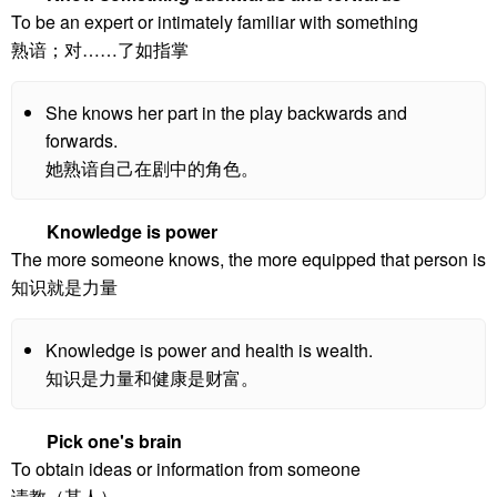
To be an expert or intimately familiar with something
熟谙；对……了如指掌
She knows her part in the play backwards and
forwards.
她熟谙自己在剧中的角色。
Knowledge is power
The more someone knows, the more equipped that person is
知识就是力量
Knowledge is power and health is wealth.
知识是力量和健康是财富。
Pick one's brain
To obtain ideas or information from someone
请教（某人）