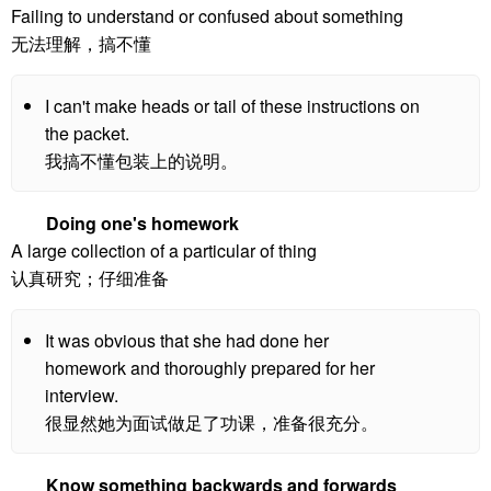
Failing to understand or confused about something
无法理解，搞不懂
I can't make heads or tail of these instructions on
the packet.
我搞不懂包装上的说明。
Doing one's homework
A large collection of a particular of thing
认真研究；仔细准备
It was obvious that she had done her
homework and thoroughly prepared for her
interview.
很显然她为面试做足了功课，准备很充分。
Know something backwards and forwards