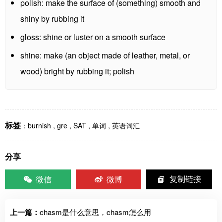
polish: make the surface of (something) smooth and
shiny by rubbing it
gloss: shine or luster on a smooth surface
shine: make (an object made of leather, metal, or
wood) bright by rubbing it; polish
标签
：
burnish
,
gre
,
SAT
,
单词
,
英语词汇
分享
微信
微博
复制链接
上一篇：
chasm是什么意思，chasm怎么用