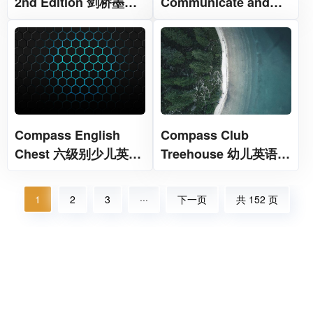
2nd Edition 剑桥墨西
Communicate and
哥高中美式英语教材
Motivate 让学习者主动
开口的四级实用英语教
材
Compass English
Compass Club
Chest 六级别少儿英语
Treehouse 幼儿英语启
教材
蒙课程教材
1
2
3
···
下一页
共 152 页