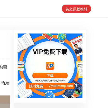
英文原版教材
动画
！给娃