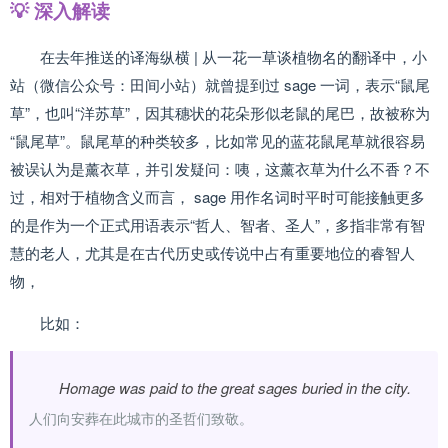
💡 深入解读
在去年推送的译海纵横 | 从一花一草谈植物名的翻译中，小
站（微信公众号：田间小站）就曾提到过 sage 一词，表示“鼠尾
草”，也叫“洋苏草”，因其穗状的花朵形似老鼠的尾巴，故被称为
“鼠尾草”。鼠尾草的种类较多，比如常见的蓝花鼠尾草就很容易
被误认为是薰衣草，并引发疑问：咦，这薰衣草为什么不香？不
过，相对于植物含义而言， sage 用作名词时平时可能接触更多
的是作为一个正式用语表示“哲人、智者、圣人”，多指非常有智
慧的老人，尤其是在古代历史或传说中占有重要地位的睿智人
物，
比如：
Homage was paid to the great sages buried in the city.
人们向安葬在此城市的圣哲们致敬。