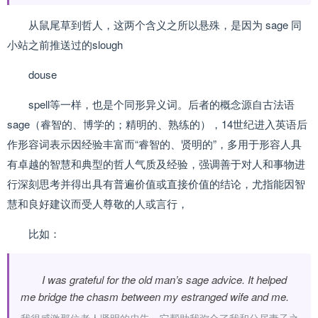
从鼠尾草到哲人，这两个含义之所以悬殊，是因为 sage 同
小站之前推送过的slough
douse
spell等一样，也是个同形异义词。后者的概念源自古法语
sage（睿智的、博学的；精明的、熟练的），14世纪进入英语后
作形容词表示因经验丰富而“睿智的、贤明的”，多用于形容人具
有卓越的智慧和典型的哲人气质及经验，强调善于对人和事物进
行深刻思考并得出具有普遍价值或直接价值的结论，尤指能因智
慧和良好建议而受人尊敬的人或言行，
比如：
I was grateful for the old man’s sage advice. It helped
me bridge the chasm between my estranged wife and me.