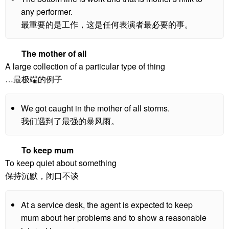
any performer.
最重要的是工作，这是任何表演者最必要的事。
The mother of all
A large collection of a particular type of thing
…最极端的例子
We got caught in the mother of all storms.
我们遇到了最强的暴风雨。
To keep mum
To keep quiet about something
保持沉默，闭口不谈
At a service desk, the agent is expected to keep
mum about her problems and to show a reasonable