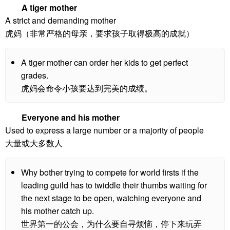
A tiger mother
A strict and demanding mother
虎妈（非常严格的母亲，要求孩子取得极高的成就）
A tiger mother can order her kids to get perfect
grades.
虎妈会命令小孩要达到完美的成绩。
Everyone and his mother
Used to express a large number or a majority of people
大量或大多数人
Why bother trying to compete for world firsts if the
leading guild has to twiddle their thumbs waiting for
the next stage to be open, watching everyone and
his mother catch up.
世界第一的公会，为什么要自寻烦恼，停下来玩弄