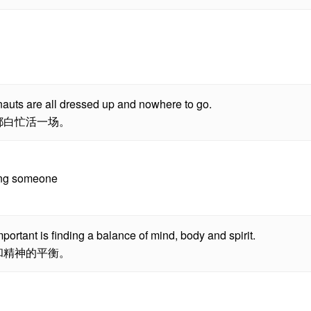
nauts are all dressed up and nowhere to go.
都白忙活一场。
ging someone
mportant is finding a balance of mind, body and spirit.
和精神的平衡。