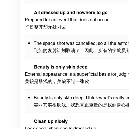
All dressed up and nowhere to go
Prepared for an event that does not occur
打扮整齐却无处可去
The space shot was cancelled, so all the astro
飞船的发射计划取消了，因此，所有的宇航员
Beauty is only skin deep
External appearance is a superficial basis for jud
美貌是肤浅的，美貌不过一张皮
Beauty is only skin deep. I think what's really i
美丽其实很肤浅。我想真正重量的是找到身心
Clean up nicely
Look good when one is dressed up