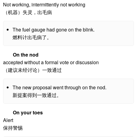
Not working, intermittently not working
（机器）失灵，出毛病
The fuel gauge had gone on the blink.
燃料计出毛病了。
On the nod
accepted without a formal vote or discussion
（建议未经讨论）一致通过
The new proposal went through on the nod.
新提案得到一致通过。
On your toes
Alert
保持警惕