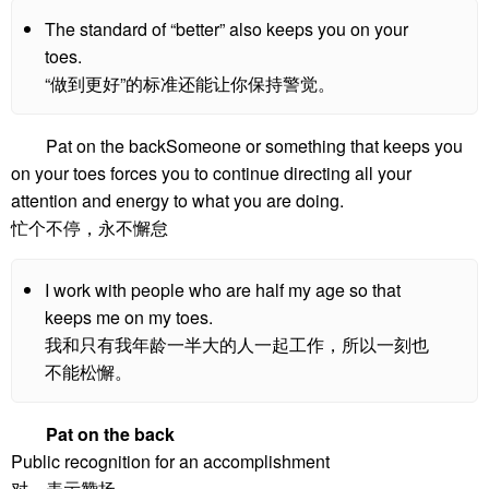
The standard of “better” also keeps you on your
toes.
“做到更好”的标准还能让你保持警觉。
Pat on the backSomeone or something that keeps you
on your toes forces you to continue directing all your
attention and energy to what you are doing.
忙个不停，永不懈怠
I work with people who are half my age so that
keeps me on my toes.
我和只有我年龄一半大的人一起工作，所以一刻也
不能松懈。
Pat on the back
Public recognition for an accomplishment
对…表示赞扬