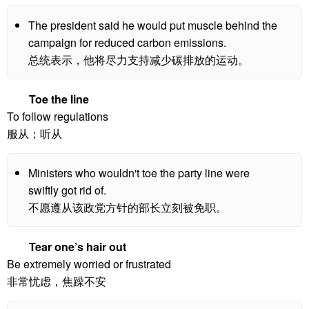
The president said he would put muscle behind the
campaign for reduced carbon emissions.
总统表示，他将尽力支持减少碳排放的运动。
Toe the line
To follow regulations
服从；听从
Ministers who wouldn't toe the party line were
swiftly got rid of.
不愿遵从该政党方针的部长立刻被免职。
Tear one’s hair out
Be extremely worried or frustrated
非常忧虑，焦躁不安