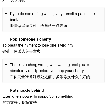
If you do something well, give yourself a pat on the
back.
事情做得漂亮时，给自己一点表扬。
Pop someone’s cherry
To break the hymen; to lose one’s virginity
破处，使某人失去童贞
There is nothing wrong with waiting until you're
absolutely ready before you pop your cherry.
在你完全准备好破处之前，多等等没什么不好的。
Put muscle behind
Exert one’s power in support of something
尽力支持，积极支持