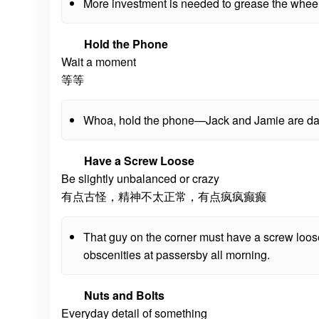
More investment is needed to grease the wheel
Hold the Phone
Wait a moment
等等
Whoa, hold the phone—Jack and Jamie are da
Have a Screw Loose
Be slightly unbalanced or crazy
有点古怪，精神不太正常，有点疯疯癫癫
That guy on the corner must have a screw loos
obscenities at passersby all morning.
Nuts and Bolts
Everyday detail of something