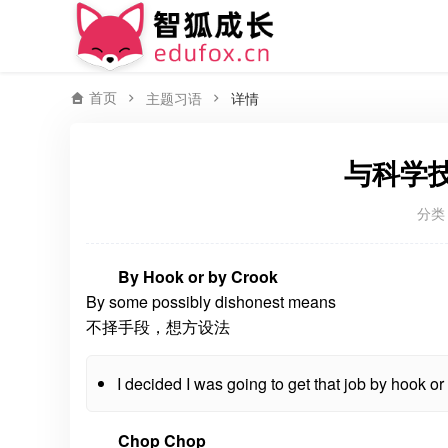
首页
主题习语
详情
与科学
分类
By Hook or by Crook
By some possibly dishonest means
不择手段，想方设法
I decided I was going to get that job by hook or
Chop Chop