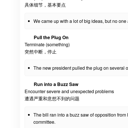
具体细节，基本要点
We came up with a lot of big ideas, but no one
Pull the Plug On
Terminate (something)
突然中断，停止
The new president pulled the plug on several o
Run into a Buzz Saw
Encounter severe and unexpected problems
遭遇严重和意想不到的问题
The bill ran into a buzz saw of opposition from l
committee.