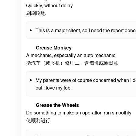
Quickly, without delay
刷刷刷地
This is a major client, so I need the report don
Grease Monkey
A mechanic, especially an auto mechanic
指汽车（或飞机）修理工，含侮慢或幽默意
My parents were of course concerned when I d
but I love my job!
Grease the Wheels
Do something to make an operation run smoothly
使顺利进行