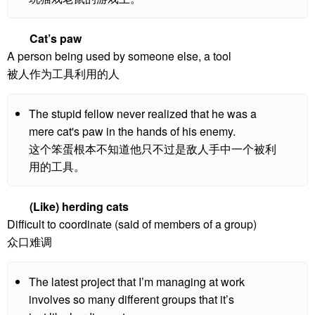
Cat’s paw
A person being used by someone else, a tool
被人作为工具利用的人
The stupid fellow never realized that he was a
mere cat's paw in the hands of his enemy.
这个笨蛋根本不知道他只不过是敌人手中一个被利
用的工具。
(Like) herding cats
Difficult to coordinate (said of members of a group)
众口难调
The latest project that I’m managing at work
involves so many different groups that it’s