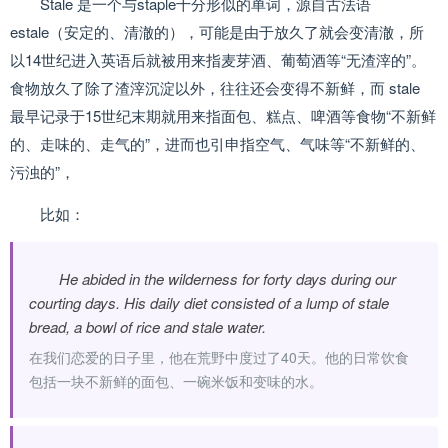
Stale 是一个与staple十分形似的单词，源自古法语
estale（安定的、清澈的），可能是由于放久了就会变清澈，所
以14世纪进入英语后就被用来指麦芽酒、葡萄酒等“无渣滓的”。
食物放久了除了渣滓沉淀以外，往往还会变得不新鲜，而 stale
最早记录于15世纪末期就用来指面包、糕点、啤酒等食物“不新鲜
的、走味的、走气的”，进而也引申指空气、气味等“不新鲜的、
污浊的”，
比如：
He abided in the wilderness for forty days during our
courting days. His daily diet consisted of a lump of stale
bread, a bowl of rice and stale water.
在我们恋爱的日子里，他在荒野中度过了40天。他的日常饮食
包括一块不新鲜的面包、一碗米饭和变味的水。