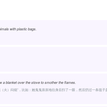
mals with plastic bags.
ew a blanket over the stove to smother the flames.
示“把（火）闷熄”，比如：她鬼鬼祟祟地往身后扫了一眼，然后扔过一条毯子