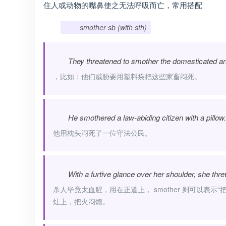
住人或动物的嘴鼻使之无法呼吸而亡，常用搭配
smother sb (with sth)
They threatened to smother the domesticated ani
，比如：他们威胁要用塑料袋把这些家畜闷死。
He smothered a law-abiding citizen with a pillow.
他用枕头闷死了一位守法公民。
With a furtive glance over her shoulder, she thr
杀人毕竟太血腥，用在正道上， smother 则可以表
灶上，把火闷熄。