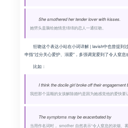
She smothered her tender lover with kisses.
她劈头盖脑给她情意绵绵的恋人一通狂吻。
狂吻这个表达小站在小词详解 | lavish中也曾提到过
申指“过分关心爱护、溺爱”，多强调宠爱到了令人窒息
比如：
I think the docile girl broke off their engagemen
我想那个温顺的女孩解除婚约是因为她感觉他的爱快要
The symptoms may be exacerbated by
当用作名词时， smother 自然表示“令人窒息的浓