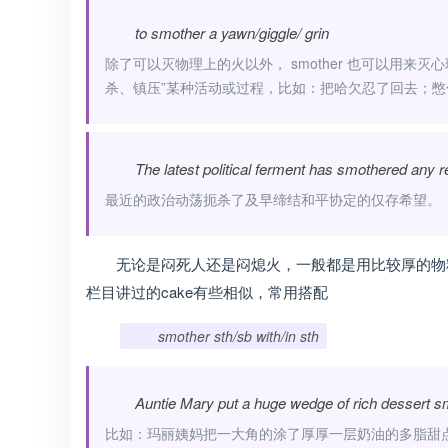
to smother a yawn/giggle/ grin
除了可以灭物理上的火以外， smother 也可以用来
杀、镇压”某种活动或过程，比如：把哈欠忍了回去；
The latest political ferment has smothered any 
最近的政治动荡扼杀了及早缔结和平协定的仅存希望。
无论是闷死人还是闷熄火，一般都是用比较厚的物料盖
栏目讲过的cake有些相似，常用搭配
smother sth/sb with/in sth
Auntie Mary put a huge wedge of rich dessert s
比如：玛丽姨妈把一大角的涂了厚厚一层奶油的多脂甜