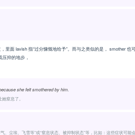
，里面 lavish 指“过分慷慨地给予”。而与之类似的是， smother 也
或压抑的地步，
t because she felt smothered by him.
让她窒息了。
烟、雾气、尘埃、飞雪等”或“窒息状态、被抑制状态”等，比如：这些症状可能