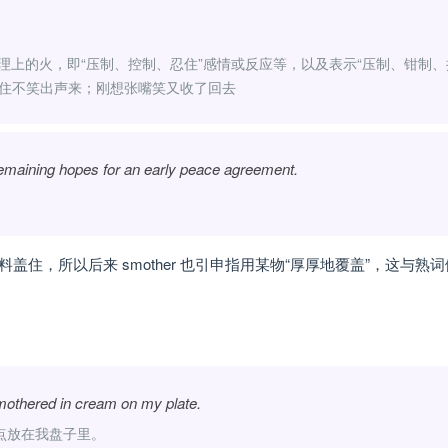
灭心理上的火，即“压制、控制、忍住”感情或反应等，以及表示“压制、钳制、
憋住不笑出声来；刚想张嘴笑又收了回去
remaining hopes for an early peace agreement.
住，所以后来 smother 也引申指用某物“厚厚地覆盖”，这与熟
mothered in cream on my plate.
点放在我盘子里。