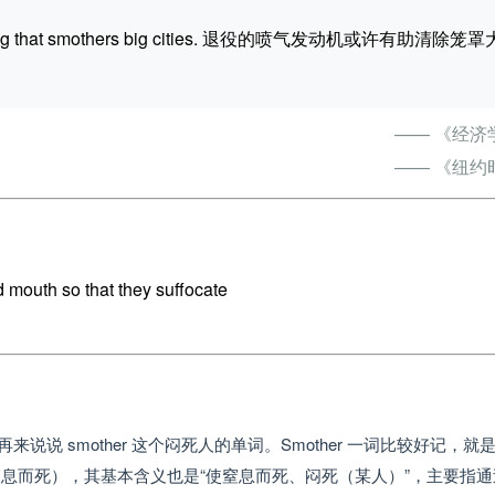
r the smog that smothers big cities. 退役的喷气发动机或许有助清除笼
—— 《经济
—— 《纽约
d mouth so that they suffocate
再来说说 smother 这个闷死人的单词。Smother 一词比较好记，就
ian（使窒息而死），其基本含义也是“使窒息而死、闷死（某人）”，主要指