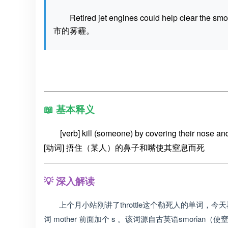
Retired jet engines could help clea
市的雾霾。
📖 基本释义
[verb] kill (someone) by covering their nose an
[动词] 捂住（某人）的鼻子和嘴使其窒息而死
💡 深入解读
上个月小站刚讲了throttle这个勒死人的单词，今天
词 mother 前面加个 s 。该词源自古英语smor