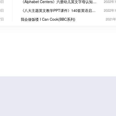
3日
《Alphabet Centers》六册幼儿英文字母认知练
2022年
习素材包
8日
《八大主题英文教学PPT课件》140套英语启蒙
2022年
幻灯片
7日
我会做饭喽 I Can Cook(BBC系列)
2021