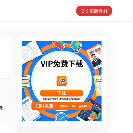
英文原版教材
。
数