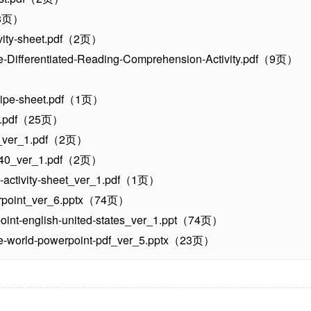
（18页）
tivity-sheet.pdf（2页）
e-Differentiated-Reading-Comprehension-Activity.pdf（9页）
）
recipe-sheet.pdf（1页）
ers.pdf（25页）
441_ver_1.pdf（2页）
s-440_ver_1.pdf（2页）
ng-activity-sheet_ver_1.pdf（1页）
erpoint_ver_6.pptx（74页）
rpoint-english-united-states_ver_1.ppt（74页）
the-world-powerpoint-pdf_ver_5.pptx（23页）