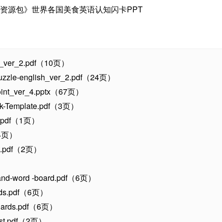
ish_ver_2.pdf（10页）
d-puzzle-english_ver_2.pdf（24页）
point_ver_4.pptx（67页）
ook-Template.pdf（3页）
et.pdf（1页）
（34页）
eet.pdf（2页）
re-and-word -board.pdf（6页）
cards.pdf（6页）
- Cards.pdf（6页）
 list.pdf（2页）