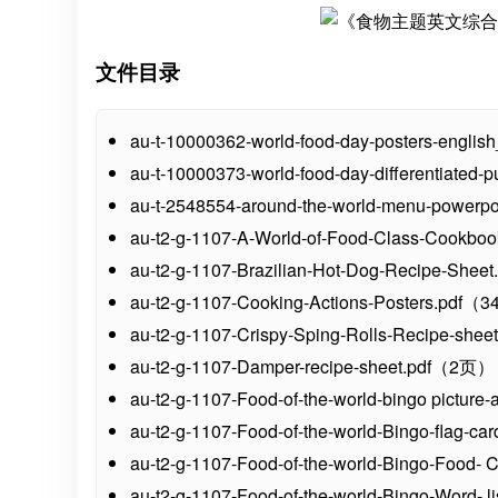
文件目录
au-t-10000362-world-food-day-posters-engl
au-t-10000373-world-food-day-differentiate
au-t-2548554-around-the-world-menu-power
au-t2-g-1107-A-World-of-Food-Class-Cookb
au-t2-g-1107-Brazilian-Hot-Dog-Recipe-She
au-t2-g-1107-Cooking-Actions-Posters.pdf
au-t2-g-1107-Crispy-Sping-Rolls-Recipe-sh
au-t2-g-1107-Damper-recipe-sheet.pdf（2页）
au-t2-g-1107-Food-of-the-world-bingo pictu
au-t2-g-1107-Food-of-the-world-Bingo-flag-
au-t2-g-1107-Food-of-the-world-Bingo-Food
au-t2-g-1107-Food-of-the-world-Bingo-Word-