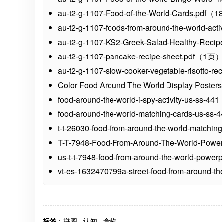
au-t2-g-1107-Food-of-the-World-Cards.pdf
au-t2-g-1107-foods-from-around-the-world-ac
au-t2-g-1107-KS2-Greek-Salad-Healthy-Recip
au-t2-g-1107-pancake-recipe-sheet.pdf（1页
au-t2-g-1107-slow-cooker-vegetable-risotto-
Color Food Around The World Display Post
food-around-the-world-i-spy-activity-us-ss-
food-around-the-world-matching-cards-us-s
t-t-26030-food-from-around-the-world-matchi
T-T-7948-Food-From-Around-The-World-Pow
us-t-t-7948-food-from-around-the-world-powe
vt-es-1632470799a-street-food-from-around-
标签
：
拼图
,
认知
,
食物