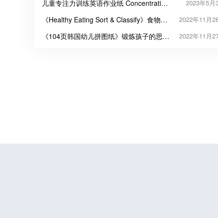
儿童专注力训练英语作业纸 Concentration
2023年5月
Exercises
《Healthy Eating Sort & Classify》食物分
2022年11月2
类练习纸安静书
《104页韩国幼儿拼图纸》锻炼孩子的思维
2022年11月2
动手能力PDF