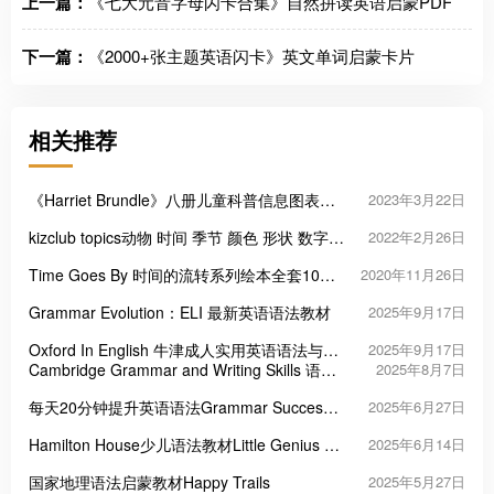
上一篇：
《七大元音字母闪卡合集》自然拼读英语启蒙PDF
下一篇：
《2000+张主题英语闪卡》英文单词启蒙卡片
相关推荐
《Harriet Brundle》八册儿童科普信息图表知
2023年3月22日
识绘本PDF
kizclub topics动物 时间 季节 颜色 形状 数字
2022年2月26日
食物等11个主题认知闪卡
Time Goes By 时间的流转系列绘本全套10本
2020年11月26日
高清PDF
Grammar Evolution：ELI 最新英语语法教材
2025年9月17日
Oxford In English 牛津成人实用英语语法与词
2025年9月17日
汇教材
Cambridge Grammar and Writing Skills 语法
2025年8月7日
与写作教材
每天20分钟提升英语语法Grammar Success
2025年6月27日
in 20 Minutes a Day
Hamilton House少儿语法教材Little Genius &
2025年6月14日
Grammar Genius
国家地理语法启蒙教材Happy Trails
2025年5月27日