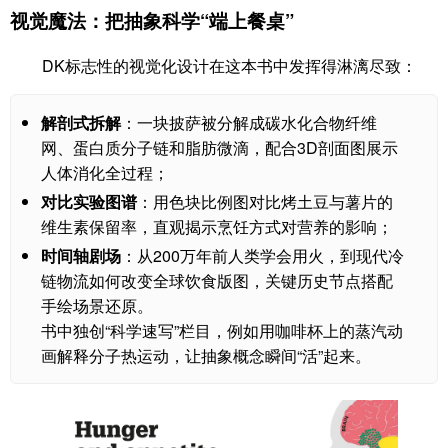
视觉魔法：把抽象科学“端上餐桌”
DK标志性的视觉化设计在这本书中发挥得淋漓尽致：
解剖式拆解
：一块披萨被分解成碳水化合物纤维
网、蛋白质分子链和脂肪微滴，配合3D剖面图展示
人体消化全过程；
对比实验图谱
：用色块比例图对比烤土豆与薯片的
维生素保留率，直观揭示烹饪方式对营养的影响；
时间轴剧场
：从200万年前人类学会用火，到现代冷
链物流如何改变全球饮食版图，关键历史节点搭配
手绘场景还原。
书中独创“科学速写”栏目，例如用咖啡杯上的蒸汽动
画解释分子热运动，让抽象概念瞬间“活”起来。