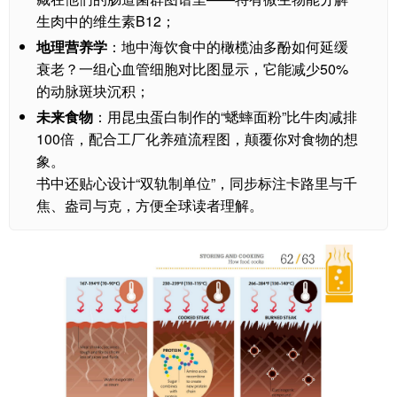
生肉中的维生素B12；
地理营养学
：地中海饮食中的橄榄油多酚如何延缓
衰老？一组心血管细胞对比图显示，它能减少50%
的动脉斑块沉积；
未来食物
：用昆虫蛋白制作的“蟋蟀面粉”比牛肉减排
100倍，配合工厂化养殖流程图，颠覆你对食物的想
象。
书中还贴心设计“双轨制单位”，同步标注卡路里与千
焦、盎司与克，方便全球读者理解。