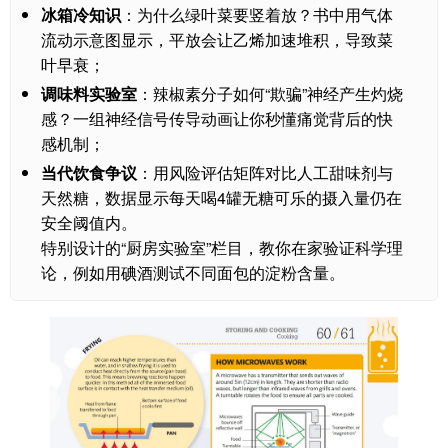
冰箱冷知识
：为什么绿叶菜要竖着放？书中用气体
流动示意图显示，平放会让乙烯加速堆积，导致菜
叶早衰；
调味料实验室
：辣椒素分子如何“欺骗”神经产生灼烧
感？一组神经信号传导动画让你秒懂痛觉背后的快
感机制；
当代饮食争议
：用风险评估矩阵对比人工甜味剂与
天然糖，数据显示每天喝4罐无糖可乐的摄入量仍在
安全阈值内。
特别设计的“厨房实验室”栏目，教你在家验证科学理
论，例如用碘酒测试不同面包的淀粉含量。