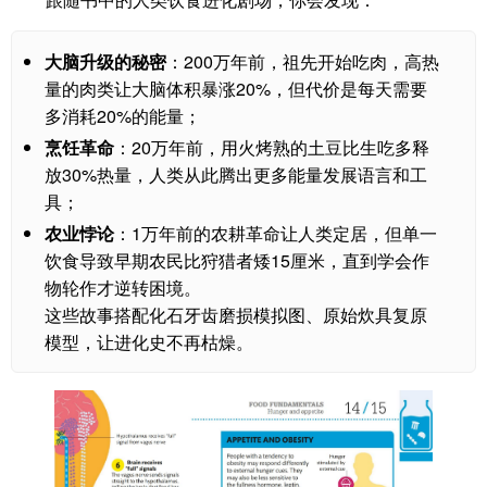
大脑升级的秘密
：200万年前，祖先开始吃肉，高热
量的肉类让大脑体积暴涨20%，但代价是每天需要
多消耗20%的能量；
烹饪革命
：20万年前，用火烤熟的土豆比生吃多释
放30%热量，人类从此腾出更多能量发展语言和工
具；
农业悖论
：1万年前的农耕革命让人类定居，但单一
饮食导致早期农民比狩猎者矮15厘米，直到学会作
物轮作才逆转困境。
这些故事搭配化石牙齿磨损模拟图、原始炊具复原
模型，让进化史不再枯燥。