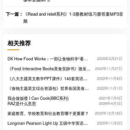
下一篇：
《Read and retell系列》1-3册教材练习册答案MP3音
频
相关推荐
DK How Food Works：一部让食物科学“看得
2025年3月21日
见”的百科图鉴
《Food Interactive Books美食安静书》激发孩
2022年11月27日
子学习兴趣
《八大主题英文教学PPT课件》140套英语启
2022年11月8日
蒙幻灯片
《食物主题英文综合资源包》世界各国美食英
2022年11月1日
语认知闪卡PPT
我会做饭喽 I Can Cook(BBC系列)
2021年7月6日
RAZ是什么意思
2026年4月3日
家庭教育、学校教育和社会教育哪个更重要？
2025年12月18日
Longman Pearson Light Up 五级中学英语教
2025年11月3日
材