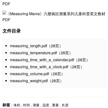
文件目录
measuring_length.pdf（28页）
measuring_temperature.pdf（28页）
measuring_time_with_a_calendar.pdf（28页）
measuring_time_with_a_clock.pdf（28页）
measuring_volume.pdf（28页）
measuring_weight.pdf（28页）
标签
：
体积
,
时间
,
测量
,
温度
,
重量
,
长度