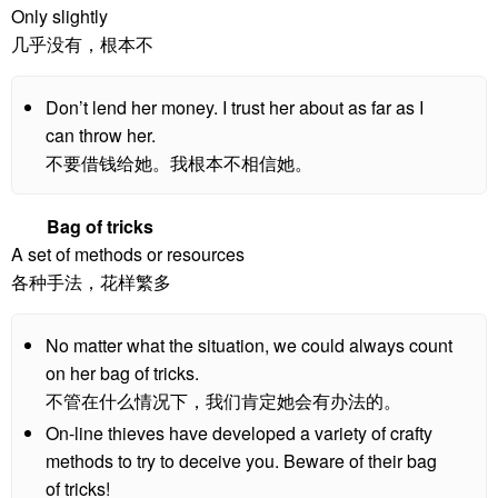
Only slightly
几乎没有，根本不
Don’t lend her money. I trust her about as far as I
can throw her.
不要借钱给她。我根本不相信她。
Bag of tricks
A set of methods or resources
各种手法，花样繁多
No matter what the situation, we could always count
on her bag of tricks.
不管在什么情况下，我们肯定她会有办法的。
On-line thieves have developed a variety of crafty
methods to try to deceive you. Beware of their bag
of tricks!