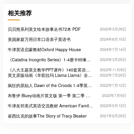
相关推荐
贝贝熊系列英文绘本故事丛书72本 PDF
2020年3月29日
美国家庭万用日常口语亲子英语书
2024年8月15日
牛津英语启蒙教材Oxford Happy House
2024年7月14日
《Catalina Incognito Series》1-4册卡特琳娜
2023年3月25日
系列儿童英文阅读
《八大主题英文教学PPT课件》140套英语启
2022年11月8日
蒙幻灯片
英文原版动画《羊驼拉玛 Llama Llama》全2
2022年7月20日
季
疯狂的原始人 Dawn of the Croods 1-4季英文
2022年7月12日
版
布鲁伊 Bluey动画片英文版 第一季 第二季 第
2022年7月9日
三季
牛津友邻美式英语交流教材 American Family
2022年5月12日
and Friends
崔西比克的故事The Story of Tracy Beaker
2021年9月29日