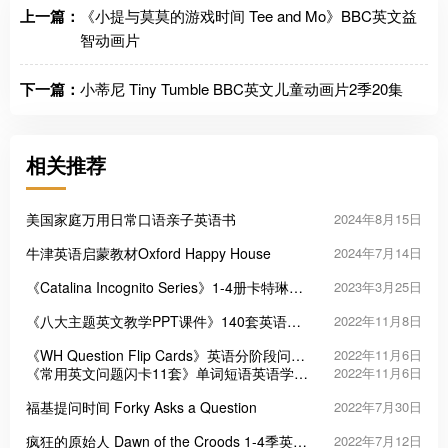
上一篇：
《小提与莫莫的游戏时间 Tee and Mo》BBC英文益
智动画片
下一篇：
小蒂尼 Tiny Tumble BBC英文儿童动画片2季20集
相关推荐
美国家庭万用日常口语亲子英语书
2024年8月15日
牛津英语启蒙教材Oxford Happy House
2024年7月14日
《Catalina Incognito Series》1-4册卡特琳娜
2023年3月25日
系列儿童英文阅读
《八大主题英文教学PPT课件》140套英语启
2022年11月8日
蒙幻灯片
《WH Question Flip Cards》英语分阶段问题
2022年11月6日
任务闪卡PDF
《常用英文问题闪卡11套》单词短语英语学习
2022年11月6日
启蒙必备PDF
福基提问时间 Forky Asks a Question
2022年7月30日
疯狂的原始人 Dawn of the Croods 1-4季英文
2022年7月12日