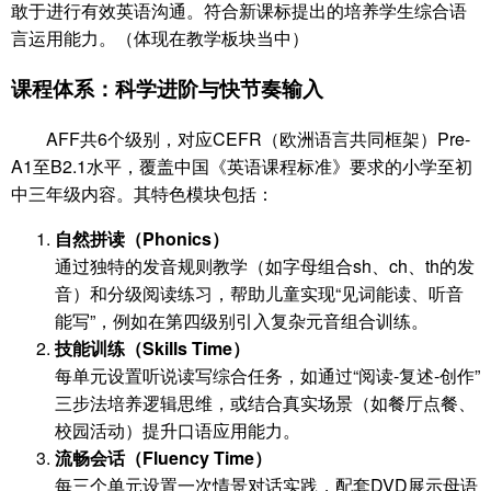
敢于进行有效英语沟通。符合新课标提出的培养学生综合语
言运用能力。（体现在教学板块当中）
课程体系：科学进阶与快节奏输入
AFF共6个级别，对应CEFR（欧洲语言共同框架）Pre-
A1至B2.1水平，覆盖中国《英语课程标准》要求的小学至初
中三年级内容。其特色模块包括：
自然拼读（Phonics）
通过独特的发音规则教学（如字母组合sh、ch、th的发
音）和分级阅读练习，帮助儿童实现“见词能读、听音
能写”，例如在第四级别引入复杂元音组合训练。
技能训练（Skills Time）
每单元设置听说读写综合任务，如通过“阅读-复述-创作”
三步法培养逻辑思维，或结合真实场景（如餐厅点餐、
校园活动）提升口语应用能力。
流畅会话（Fluency Time）
每三个单元设置一次情景对话实践，配套DVD展示母语