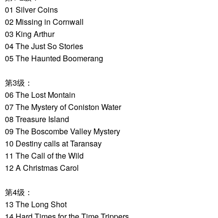
01 Silver Coins
02 Missing in Cornwall
03 King Arthur
04 The Just So Stories
05 The Haunted Boomerang
第3级：
06 The Lost Montain
07 The Mystery of Coniston Water
08 Treasure Island
09 The Boscombe Valley Mystery
10 Destiny calls at Taransay
11 The Call of the Wild
12 A Christmas Carol
第4级：
13 The Long Shot
14 Hard Times for the Time Trippers