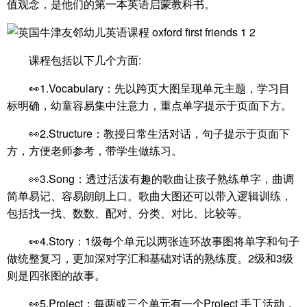
值观念，是他们的第一本英语启蒙教科书。
课程包括以下几个方面:
👀1.Vocabulary：先以跨页大图呈现单元主题，学习目
标明确，幼童容易集中注意力，重点单字提示于页面下方。
👀2.Structure：教授日常生活对话，句子提示于页面下
方，方便老师参考，带学生做练习。
👀3.Song：透过活泼有趣的歌曲让孩子熟练单字，曲调
简单易记、容易朗朗上口。歌曲大图还可以带入逻辑训练，
包括找一找、数数、配对、分类、对比、比较等。
👀4.Story：1级每个单元以两张连环故事图将单字和句子
做统整复习，更加深对字汇和基础对话的熟练度。2级和3级
则是四张图的故事。
👀5.Project：每两或三个单元有一个Project 手工活动，