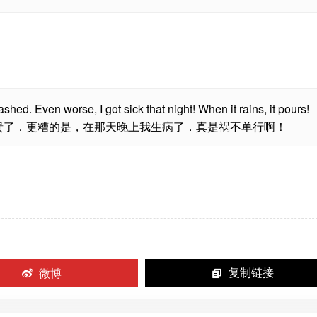
d. Even worse, I got sick that night! When it rains, it pours!
溃了．更糟的是，在那天晚上我生病了．真是祸不单行啊！
微博
复制链接