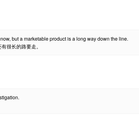
now, but a marketable product is a long way down the line.
还有很长的路要走。
tigation.