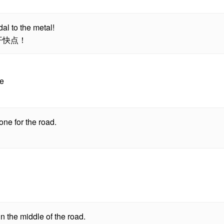
al to the metal!
开快点！
me
ne for the road.
 the middle of the road.