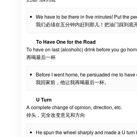
We have to be there in five minutes! Put the ped
我们必须在五分钟内赶到那儿！把油门踩到底
To Have One for the Road
To have on last (alcoholic) drink before you go ho
再喝最后一杯
Before I went home, he persuaded me to have o
我回家前，他让我再喝最后一杯。
U Turn
A complete change of opinion, direction, etc.
掉头，完全改变意见和方向
He spun the wheel sharply and made a U turn in