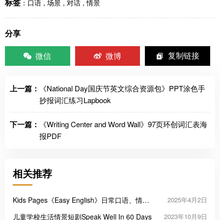
标签
：
口语
,
场景
,
对话
,
情景
分享
微信
微博
复制链接
上一篇：
《National Day国庆节英文综合资源包》PPT涂色手
抄报词汇练习Lapbook
下一篇：
《Writing Center and Word Wall》97页环创词汇表海
报PDF
相关推荐
Kids Pages《Easy English》日常口语、情景
2025年4月2日
对话、自然拼读，全215集
儿童学校生活情景短剧Speak Well In 60 Days
2023年10月9日