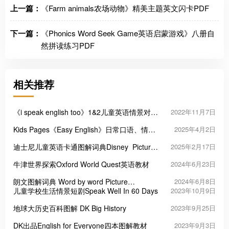
上一篇：
《Farm animals农场动物》精美主题英文闪卡PDF
下一篇：
《Phonics Word Seek Game英语启蒙游戏》八册自
然拼读练习PDF
相关推荐
《i speak english too》1&2儿童英语情景对话
2022年11月7日
练习PDF
Kids Pages《Easy English》日常口语、情景
2025年4月2日
对话、自然拼读，全215集
迪士尼儿童英语卡通图解词典Disney Picture
2025年2月17日
Dictionary
牛津世界探索Oxford World Quest英语教材
2024年6月23日
朗文图解词典 Word by word Picture
2024年6月8日
Dictionary
儿童学校生活情景短剧Speak Well In 60 Days
2023年10月9日
地球大历史百科图解 DK Big History
2023年9月25日
DK出品English for Everyone四本图解教材
2023年9月3日