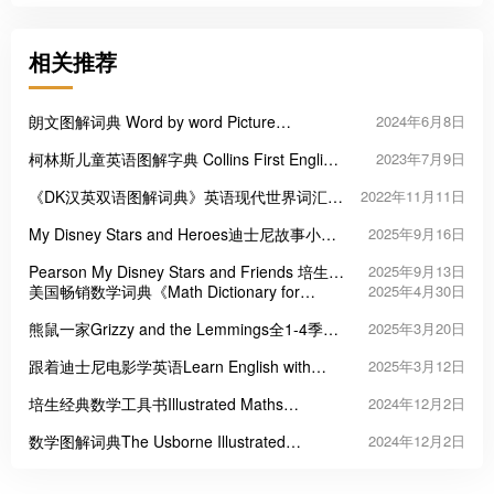
相关推荐
朗文图解词典 Word by word Picture
2024年6月8日
Dictionary
柯林斯儿童英语图解字典 Collins First English
2023年7月9日
Words
《DK汉英双语图解词典》英语现代世界词汇手
2022年11月11日
册PDF
My Disney Stars and Heroes迪士尼故事小学
2025年9月16日
英式英语教材
Pearson My Disney Stars and Friends 培生迪
2025年9月13日
士尼学前英语教材
美国畅销数学词典《Math Dictionary for
2025年4月30日
Kids》
熊鼠一家Grizzy and the Lemmings全1-4季共
2025年3月20日
312集
跟着迪士尼电影学英语Learn English with
2025年3月12日
Disney Movies 更新至74集
培生经典数学工具书Illustrated Maths
2024年12月2日
Dictionary
数学图解词典The Usborne Illustrated
2024年12月2日
Dictionary of Math