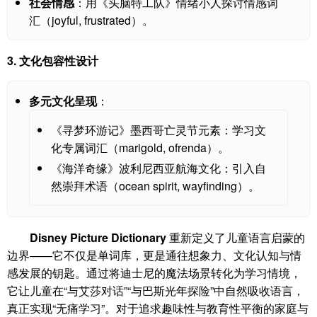
社会情感
：用《头脑特工队》情绪小人探讨情感词
汇（joyful, frustrated）。
3.
文化包容性设计
多元文化呈现
：
《寻梦环游记》墨西哥亡灵节元素：学习文
化专属词汇（marigold, ofrenda）。
《海洋奇缘》波利尼西亚航海文化：引入自
然崇拜术语（ocean spirit, wayfinding）。
Disney Picture Dictionary
重新定义了儿童语言启蒙的
边界——它不仅是单词库，更是通往想象力、文化认知与情
感发展的钥匙。通过将迪士尼的魔法场景转化为学习情境，
它让儿童在“与艾莎对话”“与巴斯光年探险”中自然吸收语言，
真正实现“无痛学习”。对于追求趣味性与教育性平衡的家庭与