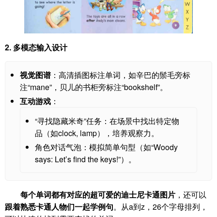
2.
多模态输入设计
视觉图谱
：高清插图标注单词，如辛巴的鬃毛旁标
注“mane”，贝儿的书柜旁标注“bookshelf”。
互动游戏
：
“寻找隐藏米奇”任务：在场景中找出特定物
品（如clock, lamp），培养观察力。
角色对话气泡：模拟简单句型（如“Woody
says: Let’s find the keys!”）。
每个单词都有对应的超可爱的迪士尼卡通图片
，还可以
跟着熟悉卡通人物们一起学例句
。从a到z，26个字母排列，