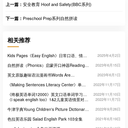
上一篇：
安全教育 Hoof and Safety(BBC系列)
下一篇：
Preschool Prep系列自然拼读
相关推荐
Kids Pages《Easy English》日常口语、情景
2025年4月2日
对话、自然拼读，全215集
自然拼读（Phonics）启蒙开口神器Reading
2023年6月15日
Fluency
英文原版趣味语法漫画书Words Are
2023年6月1日
Categorical
《Making Sentences Literacy Center》单词
2022年11月17日
句子排序五册PDF
《终极英语单词12000》英文口语单词学习必
2022年11月10日
备四册PDF
《i speak english too》1&2儿童英语情景对话
2022年11月7日
练习PDF
牛津字典Young Children's Picture Dictionary
2022年9月26日
点读版
色拉英语乐园 Salad English Park 103全集
2021年6月19日