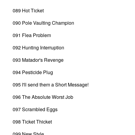
089 Hot Ticket
090 Pole Vaulting Champion
091 Flea Problem
092 Hunting Interruption
093 Matador's Revenge
094 Pesticide Plug
095 I'll send them a Short Message!
096 The Absolute Worst Job
097 Scrambled Eggs
098 Ticket Thicket
099 New Style