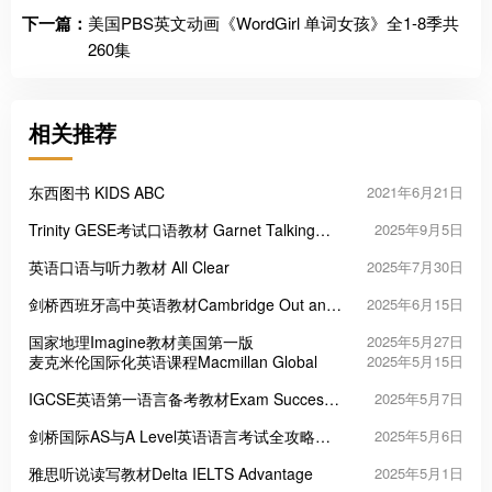
下一篇：
美国PBS英文动画《WordGirl 单词女孩》全1-8季共
260集
相关推荐
东西图书 KIDS ABC
2021年6月21日
Trinity GESE考试口语教材 Garnet Talking
2025年9月5日
Trinity 2018 GESE
英语口语与听力教材 All Clear
2025年7月30日
剑桥西班牙高中英语教材Cambridge Out and
2025年6月15日
About
国家地理Imagine教材美国第一版
2025年5月27日
麦克米伦国际化英语课程Macmillan Global
2025年5月15日
IGCSE英语第一语言备考教材Exam Success
2025年5月7日
in First Language English for Cambridge
剑桥国际AS与A Level英语语言考试全攻略
2025年5月6日
IGCSE
Exam Success in English Language for
雅思听说读写教材Delta IELTS Advantage
2025年5月1日
Cambridge International AS A Level