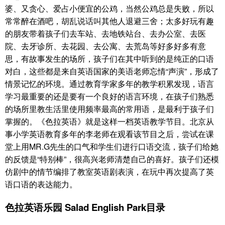
婆、又贪心、爱占小便宜的公鸡，当然公鸡总是失败，所以
常常醉在酒吧，胡乱说话叫其他人退避三舍；太多好玩有趣
的朋友带着孩子们去车站、去地铁站台、去办公室、去医
院、去牙诊所、去花园、去公寓、去荒岛等好多好多有意
思，有故事发生的场所，孩子们在其中听到的是纯正的口语
对白，这些都是来自英语国家的美语老师忘情“声演”，形成了
情景记忆的环境。通过教育学家多年的教学积累发现，语言
学习最重要的还是要有一个良好的语言环境，在孩子们熟悉
的场所里教生活里使用频率最高的常用语，是最利于孩子们
掌握的。《色拉英语》就是这样一档英语教学节目。北京从
事小学英语教育多年的李老师在观看该节目之后，尝试在课
堂上用MR.G先生的口气和学生们进行口语交流，孩子们给她
的反馈是“特别棒”，很高兴老师清楚自己的喜好。孩子们还模
仿剧中的情节编排了教室英语剧表演，在玩中再次提高了英
语口语的表达能力。
色拉英语乐园 Salad English Park目录