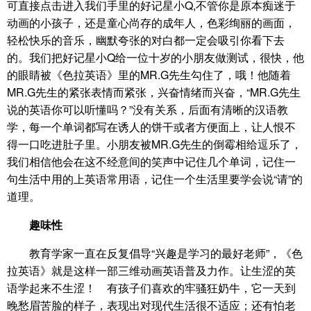
可直接点击进入我们手里的好记星小Q,不管你是原本痴迷于
动画的小孩子，还是童心尚存的成年人，色彩绚丽的画面，
轻松快乐的音乐，幽默夸张的对白都一定会吸引你看下去
的。我们把好记星小Q给一位十岁的小朋友做测试，很快，他
的眼睛被《色拉英语》里的MR.G先生勾住了，哦！他随着
MR.G先生的紧张表情而紧张，兴奋情绪而兴奋，“MR.G先生
说的英语你可以听懂吗？”没有关系，后面有清晰的汉语教
学，每一个单词都写在诱人的饼干或者方便面上，让人恨不
得一口吃进肚子里。小朋友被MR.G先生的倒霉相给逗乐了，
我们相信他会在这不经意间的笑声中记住几个单词，记住一
句生活中用的上英语常用语，记住一个生活里要学会说“请”的
道理。
趣味性
教育学家一直在反复倡导“兴趣是学习的最好老师”，《色
拉英语》就是这样一部三维动画英语普及力作。让生涩的英
语学起来不生涩！ 有孩子们喜欢的牢骚狂奶牛，它一天到
晚愁眉苦脸的样子，表现出对现代生活很不适应；还有怕老