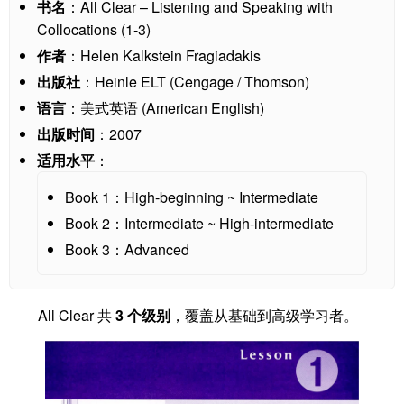
书名
：All Clear – Listening and Speaking with
Collocations (1-3)
作者
：Helen Kalkstein Fragiadakis
出版社
：Heinle ELT (Cengage / Thomson)
语言
：美式英语 (American English)
出版时间
：2007
适用水平
：
Book 1：High-beginning ~ Intermediate
Book 2：Intermediate ~ High-intermediate
Book 3：Advanced
All Clear 共
3 个级别
，覆盖从基础到高级学习者。