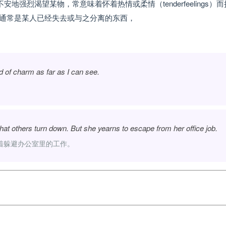
强烈渴望某物，常意味着怀着热情或柔情（tenderfeelings）
通常是某人已经失去或与之分离的东西，
d of charm as far as I can see.
 that others turn down. But she yearns to escape from her office job.
着躲避办公室里的工作。