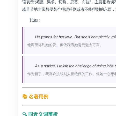
语表示“渴望、渴求、切盼、思慕、向往”，主要指热切不安地
或苦苦地非常想要某个很难得到或者不能得到的东西，
比如：
He yearns for her love. But she's completely voi
他渴望得到她的爱。但依我看她毫无魅力可言。
As a novice, I relish the challenge of doing jobs
作为新手，我喜欢挑战别人拒绝做的工作。但她一心想
📚 名著用例
🔍 同近义词辨析