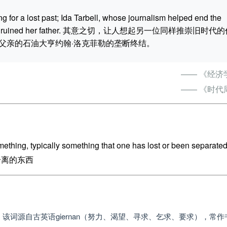
ing for a lost past; Ida Tarbell, whose journalism helped end the
 baron who ruined her father. 其意之切，让人想起另一位同样推崇旧时代
父亲的石油大亨约翰·洛克菲勒的垄断终结。
—— 《经济
—— 《时代
omething, typically something that one has lost or been separate
分离的东西
的单词。该词源自古英语giernan（努力、渴望、寻求、乞求、要求），常