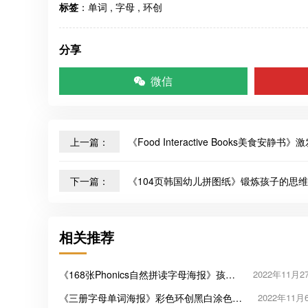
标签
：
单词
,
字母
,
环创
分享
微信
上一篇：
《Food Interactive Books美食安静
下一篇：
《104页韩国幼儿拼图纸》锻炼孩子的思维
相关推荐
《168张Phonics自然拼读字母海报》孩子
2022年11月2
英语启蒙必备
《三册字母单词海报》彩色环创黑白涂色英
2022年11月