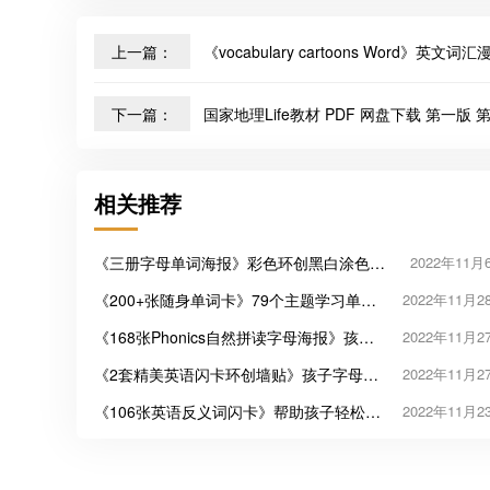
上一篇：
《vocabulary cartoons Word》英文词
下一篇：
国家地理Life教材 PDF 网盘下载 第一版 
相关推荐
《三册字母单词海报》彩色环创黑白涂色英
2022年11月
文闪卡PDF
《200+张随身单词卡》79个主题学习单词
2022年11月2
必备启蒙教材
《168张Phonics自然拼读字母海报》孩子
2022年11月2
英语启蒙必备
《2套精美英语闪卡环创墙贴》孩子字母单
2022年11月2
词启蒙必备教材
《106张英语反义词闪卡》帮助孩子轻松记
2022年11月2
忆单词