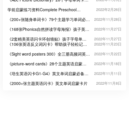
报PDF
学前启蒙练习资料Complete Preschool
2022年2月26日
Curriculum
《200+张随身单词卡》79个主题学习单词必备
2022年11月28日
启蒙教材
《168张Phonics自然拼读字母海报》孩子英语
2022年11月27日
启蒙必备
《2套精美英语闪卡环创墙贴》孩子字母单词
2022年11月27日
启蒙必备教材
《106张英语反义词闪卡》帮助孩子轻松记忆
2022年11月23日
单词
《Sight word posters 300》全三册高频词英语
2022年11月22日
闪卡PDF
《picture-word cards》28个主题英语启蒙英
2022年11月18日
文闪卡PDF
《培生英语闪卡G1-G4》英文单词启蒙必备教
2022年11月11日
材
《2000+张主题英语闪卡》英文单词启蒙卡片
2022年11月8日