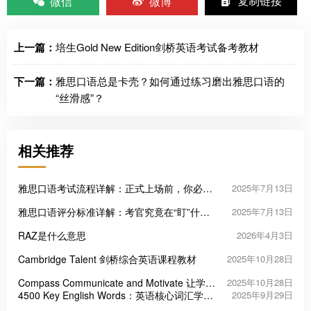
微信
微博
复制链接
上一篇：
培生Gold New Edition剑桥英语考试备考教材
下一篇：
雅思口语总是卡壳？如何通过练习磨出雅思口语的
“丝滑感”？
相关推荐
雅思口语考试流程详解：正式上场前，你必须
2025年7月13日
知道的那些事
雅思口语评分标准详解：考官究竟在“盯”什
2025年7月13日
么？
RAZ是什么意思
2026年4月3日
Cambridge Talent 剑桥综合英语课程教材
2025年10月28日
Compass Communicate and Motivate 让学习
2025年10月28日
者主动开口的四级实用英语教材
4500 Key English Words：英语核心词汇学习
2025年9月29日
的高效工具