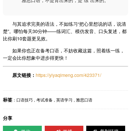
雅思口语，不是背出来的，是“练”出来的。
与其追求完美的语法，不如练习“把心里想说的话，说清
楚”。哪怕每天30分钟——练词汇、模仿发音、口头复述，都
比你刷10套题更见效。
如果你也正在备考口语，不妨收藏这篇，照着练一练，
一定会比你想象中进步得更快！
原文链接：
https://yiyaqimeng.com/423371/
标签
：
口语技巧
,
考试准备
,
英语学习
,
雅思口语
分享