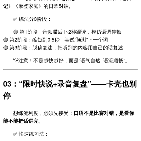
记》《摩登家庭》的日常对话。
✅ 练法分3阶段：
🟡 第1阶段：音频滞后1~2秒跟读，模仿语调停顿
🟡 第2阶段：缩短到0.5秒，尝试“预测”下一个词
🟡 第3阶段：脱稿复述，把听到的内容用自己的话复述
💡注意！不是越快越好，而是“语气自然+语流顺畅”。
03：“限时快说+录音复盘”——卡壳也别
停
想练流利度，必须先接受：
口语不是比赛对错，是看你
能不能把话讲完
。
✅ 快速练习法：