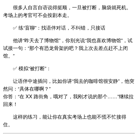
很多人自言自语说得挺顺，一旦被打断，脑袋就死机。
考场上的考官可不会按剧本走。
✅ 练“盲聊”：找语伴对话，不纠错，只接话
他讲“昨天去了博物馆”，你别光说“我也喜欢博物馆”，试
试接一句：“那个有恐龙骨架的吧？我上次去差点赶不上闭
馆。”
✅ 模拟“被打断”：
让语伴中途插问，比如你讲“我去的咖啡馆很安静”，他突
然问：“具体在哪啊？”
你答：“在 XX 路街角，哦对了，我刚才说的那个……”继续拉
回来！
这样的练习，能让你在真实考场上也能不慌不忙接得
住。