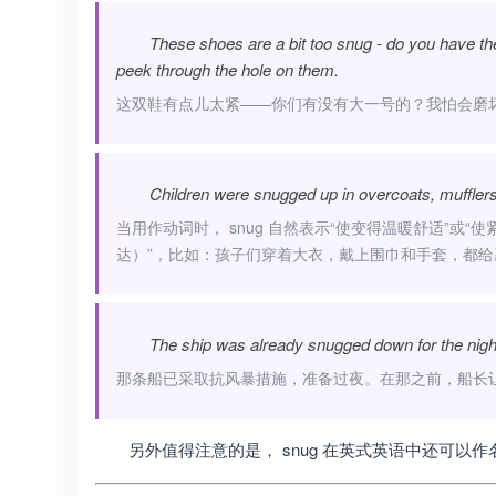
These shoes are a bit too snug - do you have them
peek through the hole on them.
这双鞋有点儿太紧——你们有没有大一号的？我怕会磨
Children were snugged up in overcoats, mufflers,
当用作动词时， snug 自然表示“使变得温暖舒适”或“使
达）”，比如：孩子们穿着大衣，戴上围巾和手套，都
The ship was already snugged down for the night. B
那条船已采取抗风暴措施，准备过夜。在那之前，船长
另外值得注意的是， snug 在英式英语中还可以作名