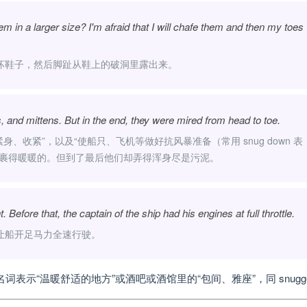
 in a larger size? I'm afraid that I will chafe them and then my toes w
坏鞋子，然后脚趾从鞋上的破洞里露出来。
 and mittens. But in the end, they were mired from head to toe.
紧身、收紧”，以及“使船只、飞机等做好抗风暴准备（常用 snug down 表
给裹得暖暖的。但到了最后他们却弄得浑身尽是污泥。
efore that, the captain of the ship had his engines at full throttle.
让船开足马力全速行驶。
词表示“温暖舒适的地方”或酒吧或酒馆里的“包间、雅座”，同 snugge