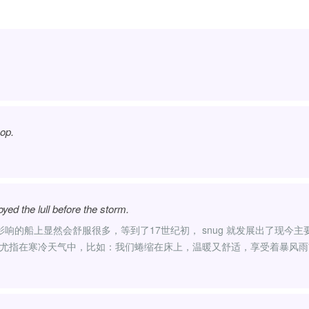
hop.
yed the lull before the storm.
的船上显然会舒服很多，等到了17世纪初， snug 就发展出了现今主
”，尤指在寒冷天气中，比如：我们蜷缩在床上，温暖又舒适，享受着暴风雨