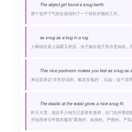
The abject girl found a snug berth.
那个低声下气的女孩找到了一个轻松舒服的工作。
as snug as a bug in a rug
人蜷缩在床上温暖又舒适，虫子躲在毯子里亦是如此，
This nice poolroom makes you feel as snug as a 
来玩笑表达“非常舒适的、极其安逸的”，比如：这个漂
The elastic at the waist gives a nice snug fit.
昨天大雪，现在不少地方已是寒冬凌冽，出门在外要想暖和
开始用来引申指衣服等“紧身的、贴身的、严密的、严实