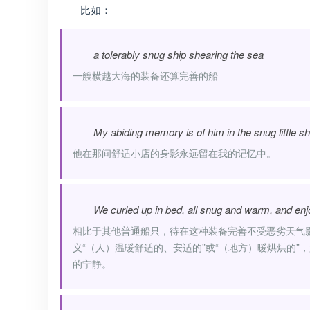
比如：
a tolerably snug ship shearing the sea
一艘横越大海的装备还算完善的船
My abiding memory is of him in the snug little s
他在那间舒适小店的身影永远留在我的记忆中。
We curled up in bed, all snug and warm, and enjo
相比于其他普通船只，待在这种装备完善不受恶劣天气影响
义“（人）温暖舒适的、安适的”或“（地方）暖烘烘的
的宁静。