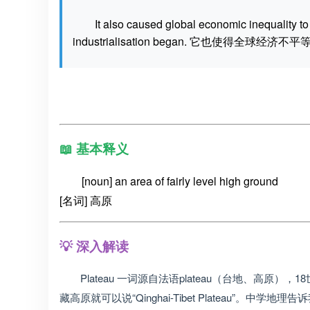
It also caused global economic inequality to 
industrialisation began. 它也
📖 基本释义
[noun] an area of fairly level high ground
[名词] 高原
💡 深入解读
Plateau 一词源自法语plateau（台地、高
藏高原就可以说“Qinghai-Tibet Plateau”