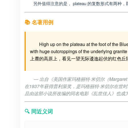
另外值得注意的是， plateau 的复数形式有两种，既可以写
📚 名著用例
High up on the plateau at the foot of the Bl
with huge outcroppings of the underlying gr
上麓的高原上，看见一望无际逶迤起伏的红色丘
— 出自《美国作家玛格丽特·米切尔（Margaret Mi
在1937年获得普利策奖，是玛格丽特·米切尔在
且由这部小说所改编的同名电影《乱世佳人》也成
🔍 同近义词