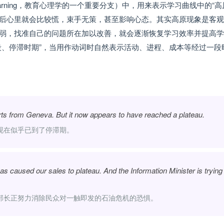
 of learning，教育心理学的一个重要分支）中，用来表示学习曲线中的“高
后心里就会比较慌，束手无策，甚至影响心态。其实高原现象是客观
弱，找准自己的问题所在加以改善，就会逐渐恢复学习效率并提高学
段、停滞时期”，当用作动词时自然表示活动、进程、成本等经过一段
orts from Geneva. But it now appears to have reached a plateau.
现在似乎已到了停滞期。
has caused our sales to plateau. And the Information Minister is trying
部长正努力消除民众对一触即发的石油危机的恐惧。