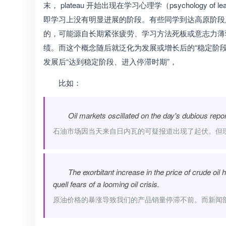
末， plateau 开始出现在学习心理学（psychology
即学习上没有明显进展的阶段。有些同学到达高原阶段
的，可能源自长期紧张疲劳、学习方法死板或意志力薄
绩。而这个概念随后就泛化为发展或增长后的“稳定阶
发展后“达到稳定阶段、进入停滞时期”，
比如：
Oil markets oscillated on the day's dubious rep
石油市场因当天来自日内瓦的可疑报道出现了起伏。但
The exorbitant increase in the price of crude oil 
quell fears of a looming oil crisis.
原油价格的暴涨导致我们的产品销量停滞不前。而新闻