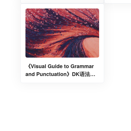
《Visual Guide to Grammar
and Punctuation》DK语法辅
助图解词典PDF