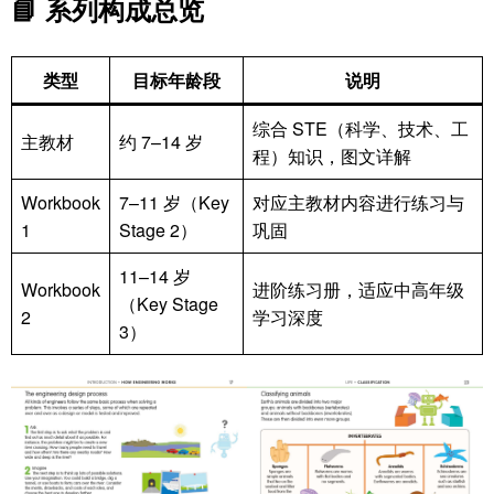
📘 系列构成总览
类型
目标年龄段
说明
综合 STE（科学、技术、工
主教材
约 7–14 岁
程）知识，图文详解
Workbook
7–11 岁（Key
对应主教材内容进行练习与
1
Stage 2）
巩固
11–14 岁
Workbook
进阶练习册，适应中高年级
（Key Stage
2
学习深度
3）