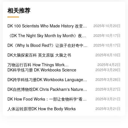
相关推荐
DK 100 Scientists Who Made History 改变世
2025年10月20日
界的100位科学家
《DK The Night Sky Month by Month》夜空
2025年10月17日
月历
DK《Why Is Blood Red?》让孩子在好奇中爱
2025年10月17日
上科学
DK大脑探索百科 英文原版 大脑之书
2025年6月10日
万物运行百科 How Things Work
2025年4月2日
Encyclopedia
DK科学练习册 DK Workbooks Science
2025年3月29日
DK跨学科练习册DK Workbooks Language
2025年3月28日
Arts, Math and Science
DK自然博物馆DK Chris Packham's Nature
2025年3月27日
Handbook
DK How Food Works：一部让食物科学“看得
2025年3月21日
见”的百科图鉴
人体运转原理DK How the Body Works
2025年3月21日