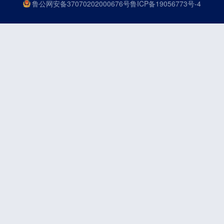
鲁公网安备37070202000676号
鲁ICP备19056773号-4