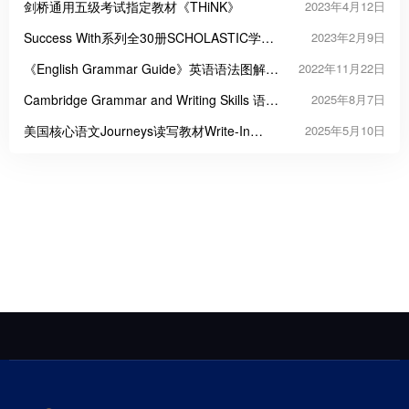
级
剑桥通用五级考试指定教材《THiNK》
2023年4月12日
Success With系列全30册SCHOLASTIC学乐
2023年2月9日
系列趣味英文练习册
《English Grammar Guide》英语语法图解教
2022年11月22日
材PDF
Cambridge Grammar and Writing Skills 语法
2025年8月7日
与写作教材
美国核心语文Journeys读写教材Write-In
2025年5月10日
Reader