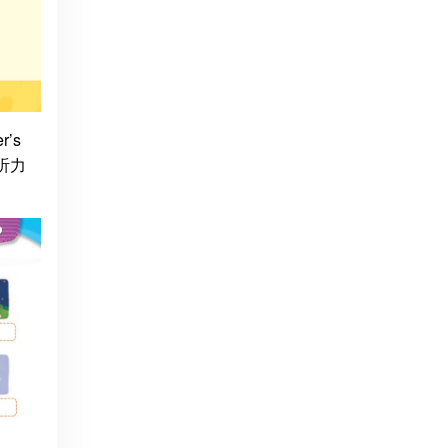
’s
、听力