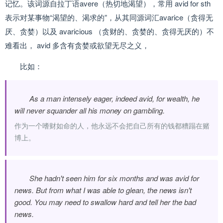
记忆。该词源自拉丁语avere（热切地渴望），常用 avid for sth
表示对某事物“渴望的、渴求的”，从其同源词汇avarice（贪得无
厌、贪婪）以及 avaricious （贪财的、贪婪的、贪得无厌的）不
难看出， avid 多含有贪婪或欲望无尽之义，
比如：
As a man intensely eager, indeed avid, for wealth, he
will never squander all his money on gambling.
作为一个嗜财如命的人，他永远不会把自己所有的钱都糟蹋在赌
博上。
She hadn't seen him for six months and was avid for
news. But from what I was able to glean, the news isn't
good. You may need to swallow hard and tell her the bad
news.