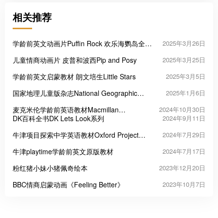
相关推荐
学龄前英文动画片Puffin Rock 欢乐海鹦岛全1-
2025年3月26日
2季共78集
儿童情商动画片 皮普和波西Pip and Posy
2025年3月25日
学龄前英文启蒙教材 朗文培生Little Stars
2025年3月5日
国家地理儿童版杂志National Geographic
2025年1月6日
Kids 2024
麦克米伦学龄前英语教材Macmillan
2024年10月30日
Fingerprints
DK百科全书DK Lets Look系列
2024年9月11日
牛津项目探索中学英语教材Oxford Project
2024年7月29日
Explore
牛津playtime学龄前英文原版教材
2024年7月17日
粉红猪小妹小猪佩奇绘本
2023年12月20日
BBC情商启蒙动画《Feeling Better》
2023年10月7日