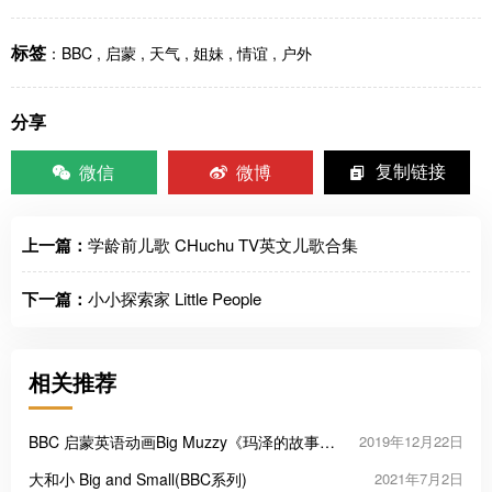
标签
：
BBC
,
启蒙
,
天气
,
姐妹
,
情谊
,
户外
分享
微信
微博
复制链接
上一篇：
学龄前儿歌 CHuchu TV英文儿歌合集
下一篇：
小小探索家 Little People
相关推荐
BBC 启蒙英语动画Big Muzzy《玛泽的故事》
2019年12月22日
英文动画片
大和小 Big and Small(BBC系列)
2021年7月2日