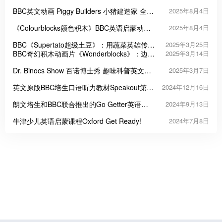
BBC英文动画 Piggy Builders 小猪建造家 全26
2025年8月4日
集1080P高清视频带英文字幕
《Colourblocks颜色积木》BBC英语启蒙动画
2025年8月4日
片 全2季共44集
BBC《Supertato超级土豆》：用蔬菜英雄传递
2025年3月25日
勇气与友爱的童趣宇宙
BBC奇幻积木动画片《Wonderblocks》：边玩
2025年3月14日
边学的思维训练神器
Dr. Binocs Show 百诺博士秀 趣味科普英文启
2025年3月7日
蒙动画
英文原版BBC培生口语听力教材Speakout第三
2024年12月16日
版
朗文培生和BBC联合推出的Go Getter英语教
2024年9月13日
材
牛津少儿英语启蒙课程Oxford Get Ready!
2024年7月8日