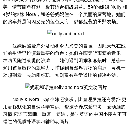
美，情节简单有趣，极其适合初级启蒙。5岁的姐姐 Nelly 和
4岁的妹妹 Nora，和爸爸妈妈住在一个美丽的露营地。她们
的房车外是闪闪发光的蓝色大海、郁郁葱葱的田野农场。
姐妹俩酷爱户外活动和令人兴奋的冒险，因此天气在她
们的生活里扮演着重要的角色：她们在雨天听雨滴的音乐，
在晴天跑过滚烫的沙滩……她们遇到困难和麻烦时，总会一
起用孩童敏锐的观察力，捕捉到自然界万物的启迪，灵机一
动想到看上去幼稚好玩、实则富有科学道理的解决办法。
Nelly & Nora 比猪小妹还快乐，比查理罗拉还有爱;它更
用潜移默化的自然科学常识，帮孩子养成爱思考、爱动脑的
习惯;它语言清晰、重复、简洁，是学英语的中国小朋友不可
错过的优质外语学习辅助动画片。