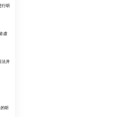
题进行听
适龄虚
语法并
材中的听