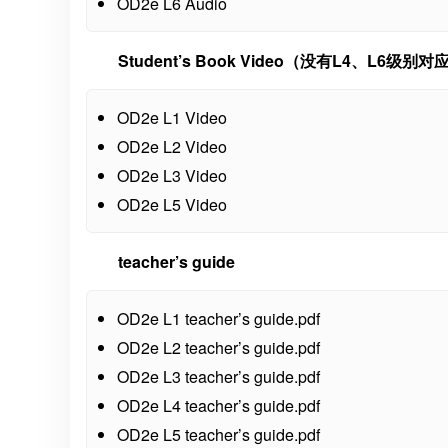
OD2e L6 Audio
Student’s Book Video（没有L4、L6级别
OD2e L1 Video
OD2e L2 Video
OD2e L3 Video
OD2e L5 Video
teacher’s guide
OD2e L1 teacher’s guide.pdf
OD2e L2 teacher’s guide.pdf
OD2e L3 teacher’s guide.pdf
OD2e L4 teacher’s guide.pdf
OD2e L5 teacher’s guide.pdf