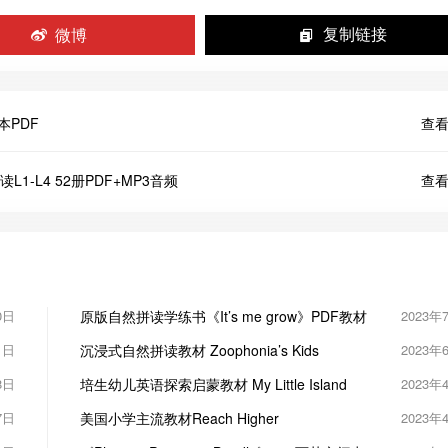
微博
复制链接
本PDF
查看
分级阅读L1-L4 52册PDF+MP3音频
查看
0日
原版自然拼读学练书《It’s me grow》PDF教材
2023年
1日
沉浸式自然拼读教材 Zoophonia’s Kids
2023年
8日
培生幼儿英语探索启蒙教材 My Little Island
2023年
7日
美国小学主流教材Reach Higher
2023年