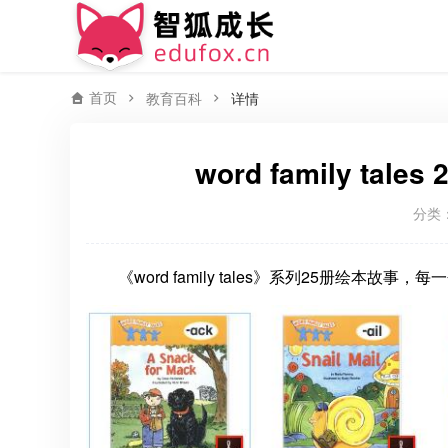
首页
教育百科
详情
word family t
分类
《word family tales》系列25册绘