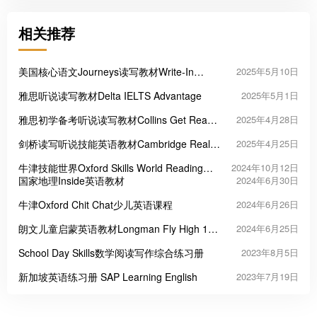
相关推荐
美国核心语文Journeys读写教材Write-In
2025年5月10日
Reader
雅思听说读写教材Delta IELTS Advantage
2025年5月1日
雅思初学备考听说读写教材Collins Get Ready
2025年4月28日
for IELTS
剑桥读写听说技能英语教材Cambridge Real
2025年4月25日
English Skills
牛津技能世界Oxford Skills World Reading
2024年10月12日
With Writing
国家地理Inside英语教材
2024年6月30日
牛津Oxford Chit Chat少儿英语课程
2024年6月26日
朗文儿童启蒙英语教材Longman Fly High 1-4
2024年6月25日
级
School Day Skills数学阅读写作综合练习册
2023年8月5日
新加坡英语练习册 SAP Learning English
2023年7月19日