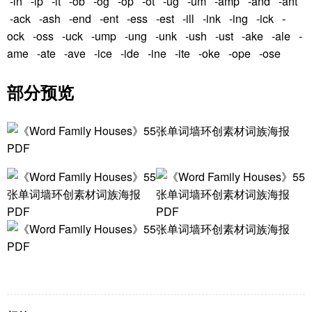
-in -ip -it -ob -og -op -ot -ug -um -amp -and -ant
-ack -ash -end -ent -ess -est -ill -ink -ing -ick -
ock -oss -uck -ump -ung -unk -ush -ust -ake -ale -
ame -ate -ave -ice -ide -ine -ite -oke -ope -ose
部分预览